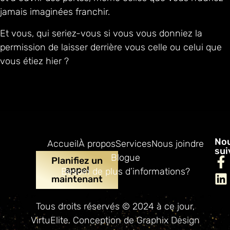
jamais imaginées franchir.
Et vous, qui seriez-vous si vous vous donniez la
permission de laisser derrière vous celle ou celui que
vous étiez hier ?
No
Accueil
À propos
Services
Nous joindre
sui
Blogue
Planifiez un
appel
Besoin de plus d’informations?
maintenant
Tous droits réservés © 2024 à ce jour,
VirtuElite. Conception de
Graphix Design