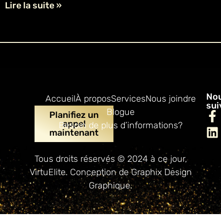
Lire la suite »
No
Accueil
À propos
Services
Nous joindre
sui
Blogue
Planifiez un
appel
Besoin de plus d’informations?
maintenant
Tous droits réservés © 2024 à ce jour,
VirtuElite. Conception de
Graphix Design
Graphique
.